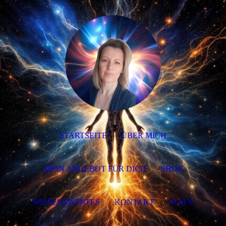
STARTSEITE
ÜBER MICH
MEIN ANGEBOT FÜR DICH
SHOP
WISSENSWERTES
KONTAKT
AGB´S