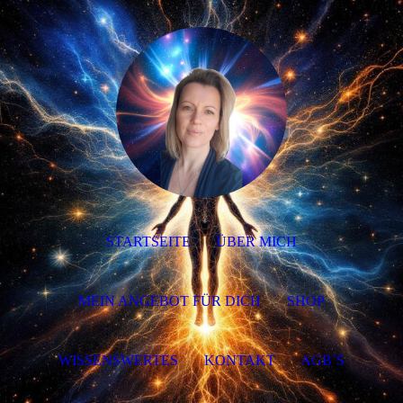
STARTSEITE
ÜBER MICH
MEIN ANGEBOT FÜR DICH
SHOP
WISSENSWERTES
KONTAKT
AGB´S